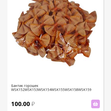
Бантик горошек
WSK152WSK153WSK154WSK155WSK158WSK159
100.00