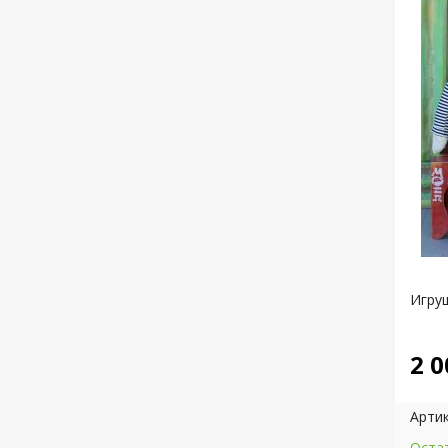
Игруш
2 0
Артик
Остат