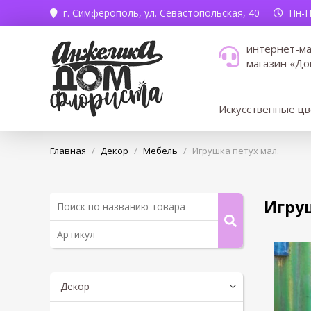
г. Симферополь,
ул. Севастопольская, 40
Пн-Пт
интернет-ма
магазин «До
Искусственные ц
Главная
/
Декор
/
Мебель
/
Игрушка петух мал.
Игруш
Декор