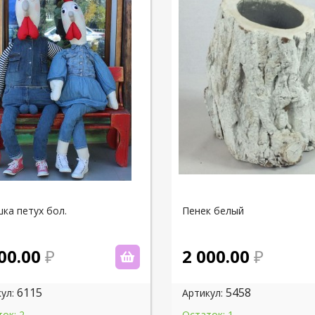
ка петух бол.
Пенек белый
00.00
2 000.00
6115
5458
ул:
Артикул:
ок: 2
Остаток: 1