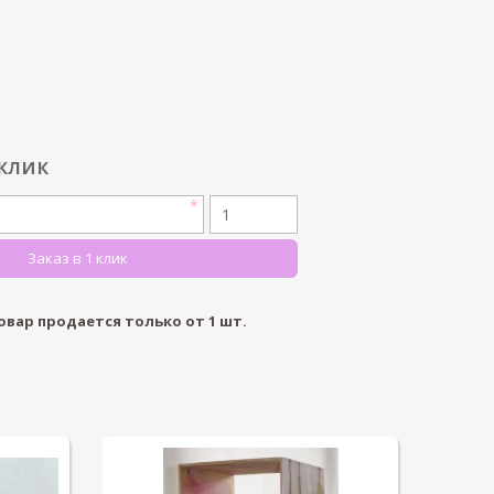
 клик
овар продается только от
1
шт.