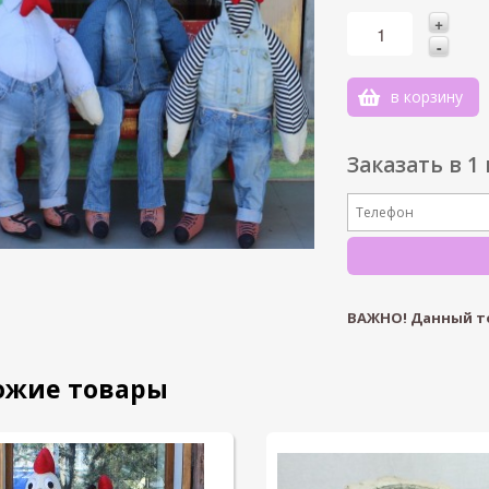
+
1
-
0
в корзину
-1
Заказать в 1
ВАЖНО! Данный т
ожие товары