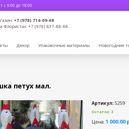
 с 9:00 до 18:00
газин:
+7 (978) 714-09-68
м Флориста»:
+7 (978) 837-88-68
веты
Декор
Упаковочные материалы
Новогодние т
ка петух мал.
Артикул:
5259
Остаток: 3
3
1 000.00
Цена:
2