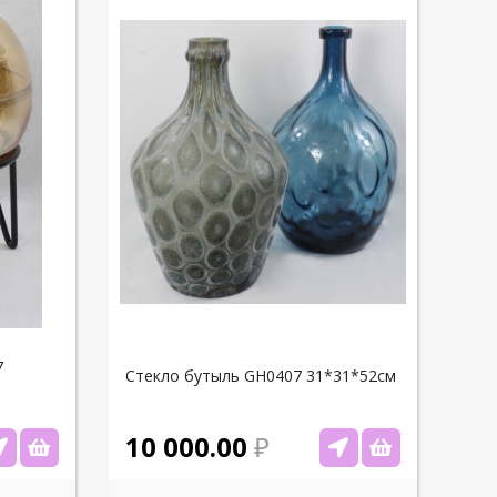
7
Стекло бутыль GH0407 31*31*52см
10 000.00