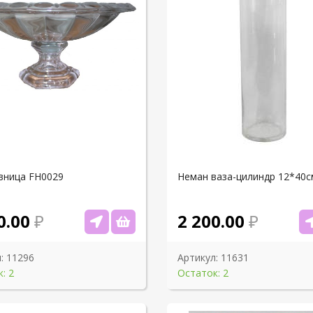
вница FH0029
Неман ваза-цилиндр 12*40с
0.00
2 200.00
:
11296
Артикул:
11631
: 2
Остаток: 2