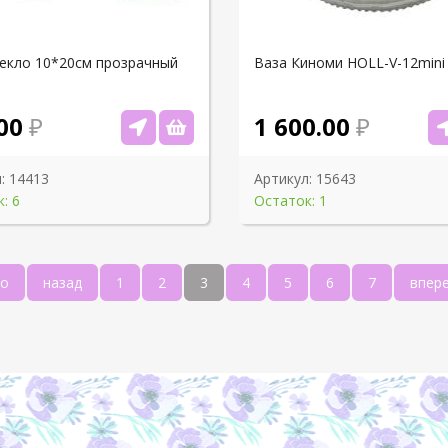
текло 10*20см прозрачный
Ваза Киноми HOLL-V-12mini
00
1 600.00
:
14413
Артикул:
15643
: 6
Остаток: 1
ло
назад
1
2
3
4
5
6
7
впер