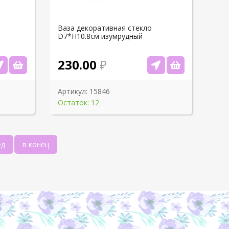
Ваза декоративная стекло
D7*H10.8см изумрудный
230.00
Артикул:
15846
Остаток: 12
ед
в конец