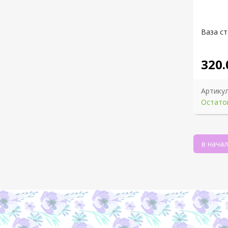
Ваза с
320.
Артикул
Остаток
в нача