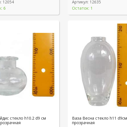
:
12054
Артикул:
12635
: 6
Остаток: 1
йдис стекло h10.2 d9 см
Ваза Весна стекло h11 d9см
прозрачная
прозрачная