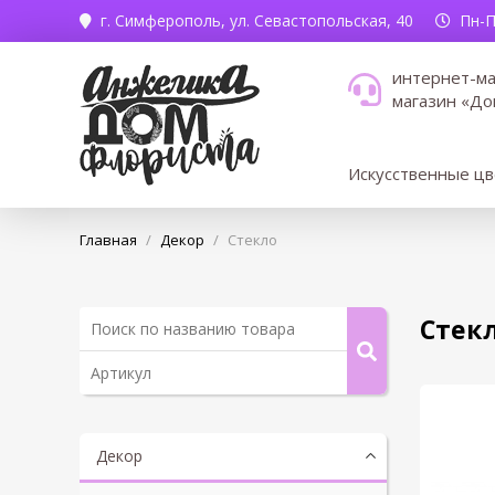
г. Симферополь,
ул. Севастопольская, 40
Пн-Пт
интернет-ма
магазин «До
Искусственные ц
Главная
/
Декор
/
Стекло
Стек
Декор