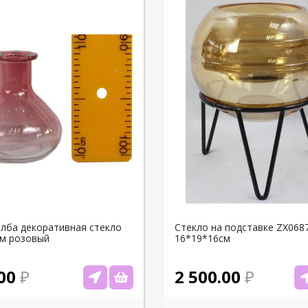
олба декоративная стекло
Стекло на подставке ZX068
м розовый
16*19*16см
00
2 500.00